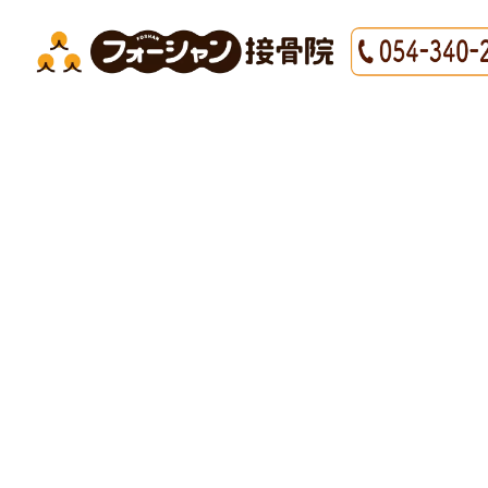
HOME
|
最新情報
|
template.detail