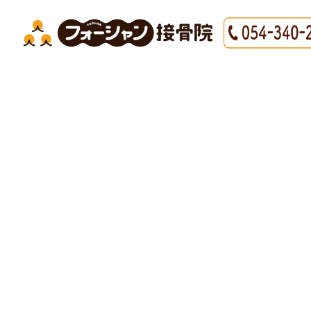
HOME
|
最新情報
|
template.detail