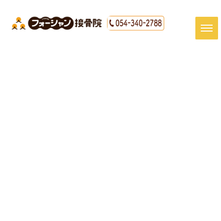
[%title%]
HOME
|
最新情報
|
template.detail
[%article_date_notime_dot%]
[%article%]