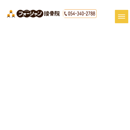
[%title%]
HOME
|
最新情報
|
template.detail
[%article_date_notime_dot%]
[%article%]