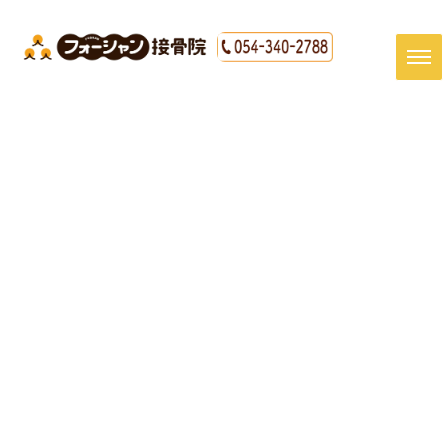
[%title%]
HOME
|
最新情報
|
template.detail
[%article_date_notime_dot%]
[%article%]