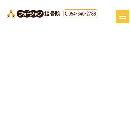
[%title%]
HOME
|
最新情報
|
template.detail
[%article_date_notime_dot%]
[%article%]