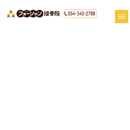
[%title%]
HOME
|
最新情報
|
template.detail
[%article_date_notime_dot%]
[%article%]