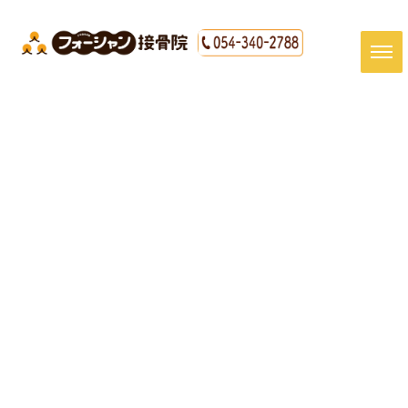
[%title%]
HOME
|
最新情報
|
template.detail
[%article_date_notime_dot%]
[%article%]