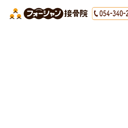
HOME
|
最新情報
|
template.detail