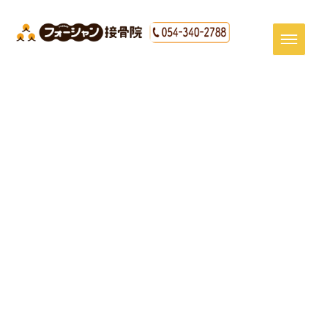
[%title%]
HOME
|
最新情報
|
template.detail
[%article_date_notime_dot%]
[%article%]