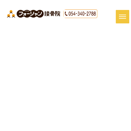
[%title%]
HOME
|
最新情報
|
template.detail
[%article_date_notime_dot%]
[%article%]