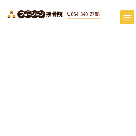
[%title%]
HOME
|
最新情報
|
template.detail
[%article_date_notime_dot%]
[%article%]