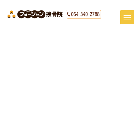
[%title%]
HOME
|
最新情報
|
template.detail
[%article_date_notime_dot%]
[%article%]