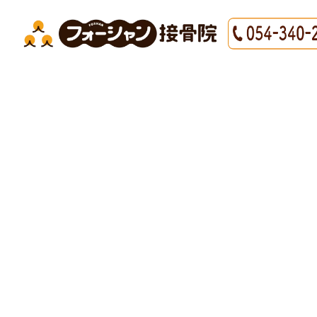
HOME
|
最新情報
|
template.detail