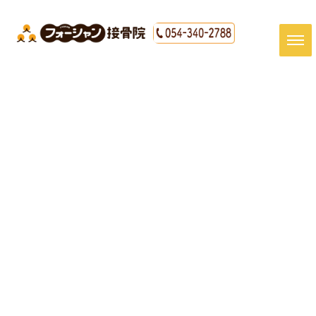
[%title%]
HOME
|
最新情報
|
template.detail
[%article_date_notime_dot%]
[%article%]