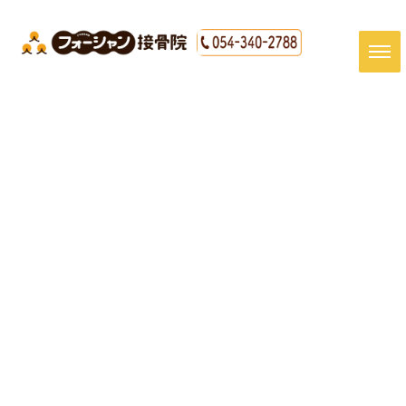
[%title%]
HOME
|
最新情報
|
template.detail
[%article_date_notime_dot%]
[%article%]