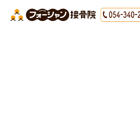
HOME
|
最新情報
|
template.detail