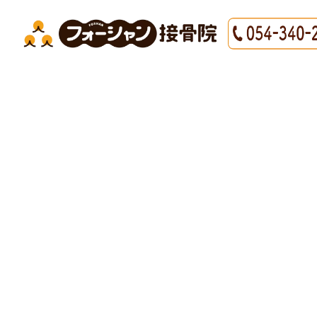
HOME
|
最新情報
|
template.detail