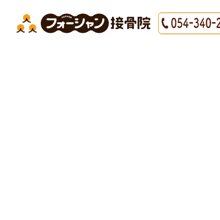
HOME
|
最新情報
|
template.detail