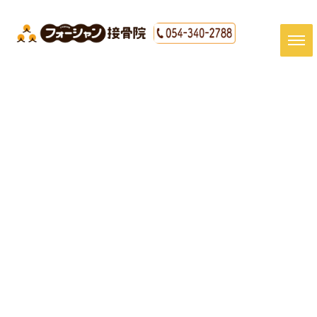
[%title%]
HOME
|
最新情報
|
template.detail
[%article_date_notime_dot%]
[%article%]