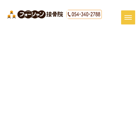
[%title%]
HOME
|
最新情報
|
template.detail
[%article_date_notime_dot%]
[%article%]