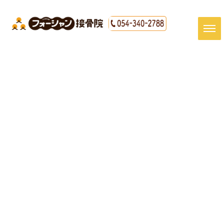
[%title%]
HOME
|
最新情報
|
template.detail
[%article_date_notime_dot%]
[%article%]