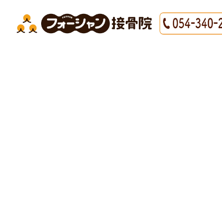
HOME
|
最新情報
|
template.detail