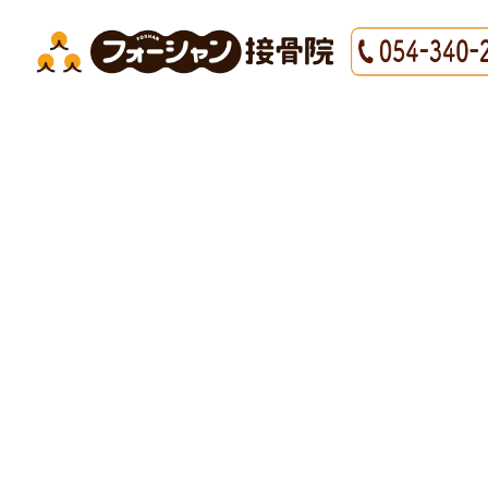
HOME
|
最新情報
|
template.detail