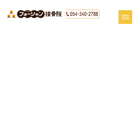
[%title%]
HOME
|
最新情報
|
template.detail
[%article_date_notime_dot%]
[%article%]