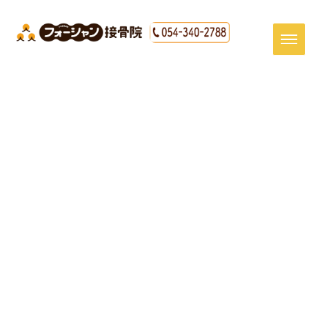
[%title%]
HOME
|
最新情報
|
template.detail
[%article_date_notime_dot%]
[%article%]