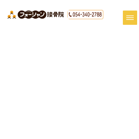
[%title%]
HOME
|
最新情報
|
template.detail
[%article_date_notime_dot%]
[%article%]