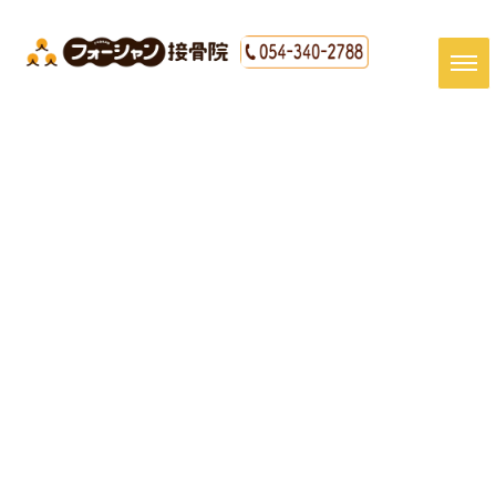
[%title%]
HOME
|
最新情報
|
template.detail
[%article_date_notime_dot%]
[%article%]