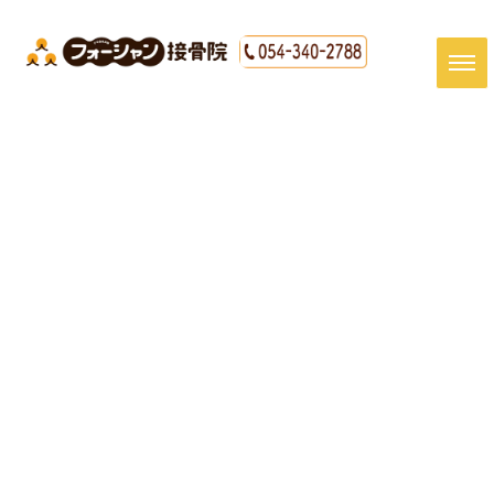
[%title%]
HOME
|
最新情報
|
template.detail
[%article_date_notime_dot%]
[%article%]