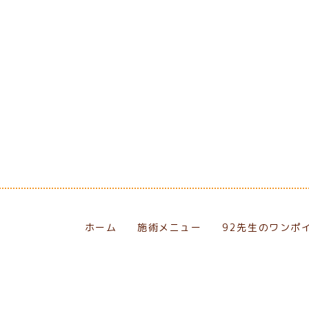
[%navi-pagenation%]
ホーム
施術メニュー
92先生のワンポ
eserved.