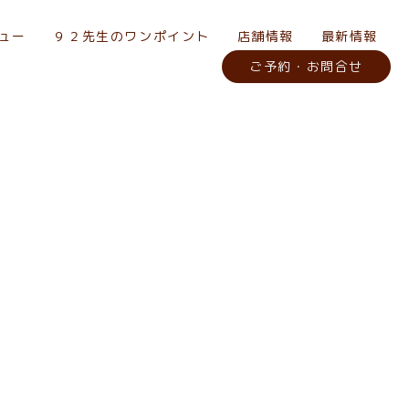
ュー
９２先生のワンポイント
店舗情報
最新情報
ご予約・お問合せ
区 坐骨神経痛#