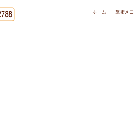
ホーム
施術メニ
#清水区 接骨院#清水
ぎっくり腰
HOME
|
最新情報
|
template.list