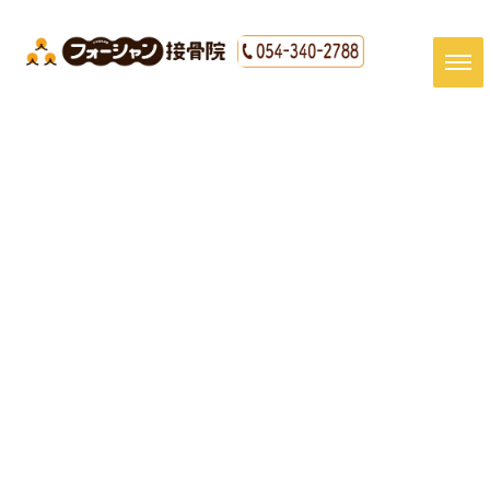
#清水区 接骨院#清水区 腰痛#
清水区 肩こり#年末年始
HOME
|
最新情報
|
template.list