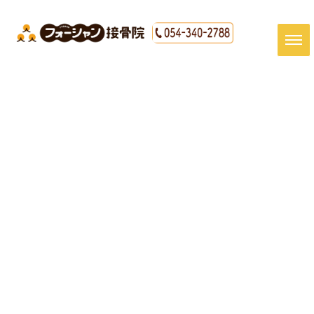
#清水区 接骨院#清水区 坐骨神
経痛#ぎっくり腰#腰痛
HOME
|
最新情報
|
template.list