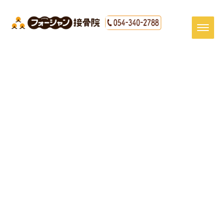
#清水区 接骨院#清水区 坐骨神
経痛#ぎっくり腰#肩こり#寝違
え
HOME
|
最新情報
|
template.list