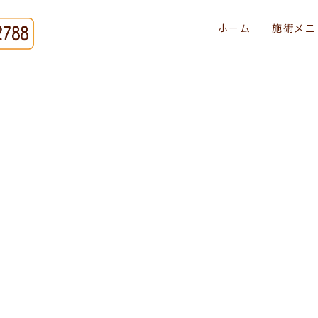
ホーム
施術メニ
院#清水区 交通事故
ち#首の痛み
HOME
|
最新情報
|
template.list