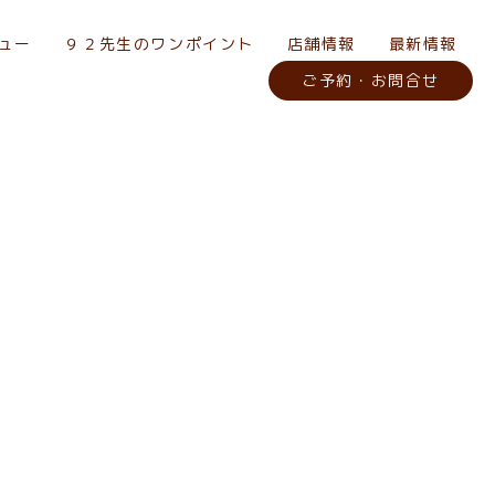
ュー
９２先生のワンポイント
店舗情報
最新情報
ご予約・お問合せ
#清水区 むち打