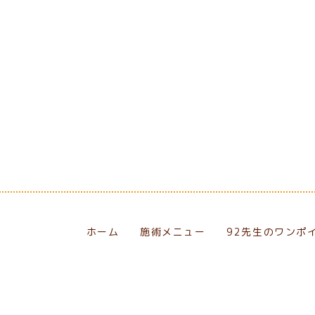
[%navi-pagenation%]
ホーム
施術メニュー
92先生のワンポ
eserved.